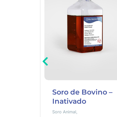
elho
Soro de Bovino –
Inativado
de Coelho
,
mais
,
Soro Animal
,