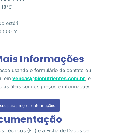
-18°
C
o
do estéril
:
500 ml
Mais Informações
osco usando o formulário de contato ou
il em
vendas@bionutrientes.com.br
, e
dias úteis com os preços e informações
sco para preços e informações
ocumentação
os Técnicos (FT) e a Ficha de Dados de