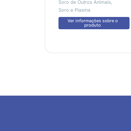
Soro de Outros Animais
,
Soro e Plasma
sobre o
Ver informações sobre o
produto