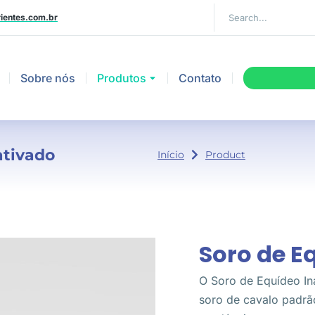
ientes.com.br
Sobre nós
Produtos
Contato
ativado
Você está aqui:
Início
Product
Soro de E
O Soro de Equídeo Ina
soro de cavalo padrã