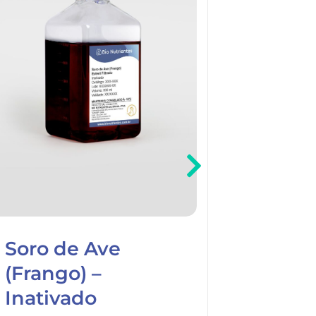
Soro de Ave
Soro d
(Frango) –
Inativ
Inativado
Soro Anima