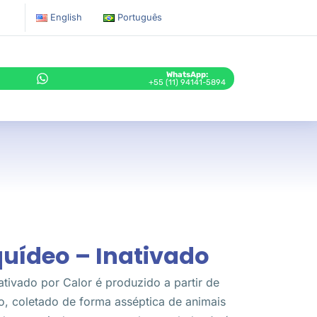
English
Português
WhatsApp:
+55 (11) 94141-5894
quídeo – Inativado
tivado por Calor é produzido a partir de
o, coletado de forma asséptica de animais