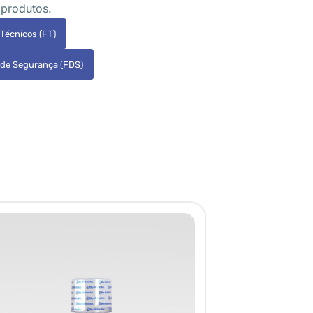
 produtos.
 Técnicos (FT)
 de Segurança (FDS)