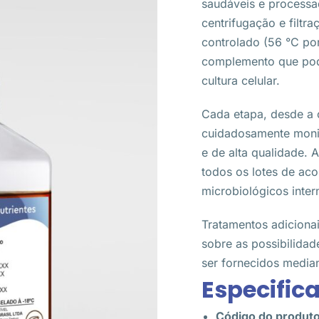
saudáveis e processa
centrifugação e filtr
controlado (56 °C por
complemento que pode
cultura celular.
Cada etapa, desde a 
cuidadosamente monit
e de alta qualidade. A
todos os lotes de ac
microbiológicos inter
Tratamentos adicionai
sobre as possibilid
ser fornecidos median
Especifica
Código do produt