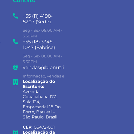
Contato
+55 (11) 4198-
8207 (Sede)
Seg - Sex 08.00 AM -
5.30PM
+55 (18) 3345-
o
1047 (Fábrica)
Seg - Sex 08.00 AM -
5.30PM
vendas@bionutrientes.com.br
Informação, vendas e suporte
Localização do
Escritório:
Avenida
Copacabana 177,
Sala 124,
Empresarial 18 Do
Forte, Barueri –
São Paulo, Brasil
CEP:
06472-001
Localização da