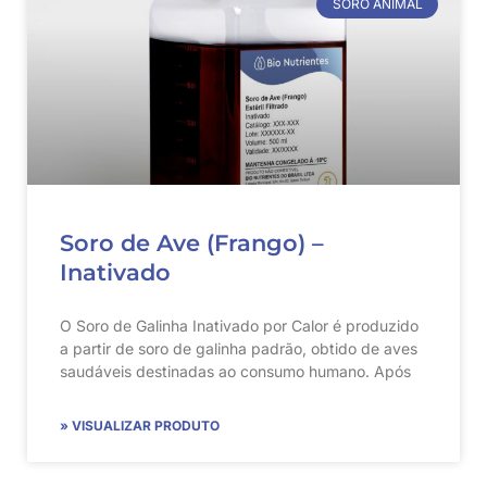
SORO ANIMAL
Soro de Ave (Frango) –
Inativado
O Soro de Galinha Inativado por Calor é produzido
a partir de soro de galinha padrão, obtido de aves
saudáveis destinadas ao consumo humano. Após
» VISUALIZAR PRODUTO