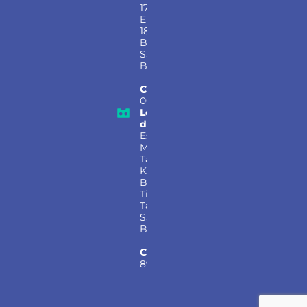
177, Sala 124,
Empresarial
18 Do Forte,
Barueri –
São Paulo,
Brasil
CEP:
06472-
001
Localização
da Fábrica:
Estrada
Municipal
Taciba, S/N
KM 02,
Bairro
Timburi,
Taciba –
São Paulo,
Brasil
CEP:
19599-
899