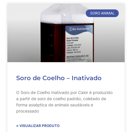
SORO ANIMAL
Soro de Coelho – Inativado
O Soro de Coelho Inativado por Calor é produzido
a partir de soro de coelho padrão, coletado de
forma asséptica de animais saudáveis e
processado
» VISUALIZAR PRODUTO