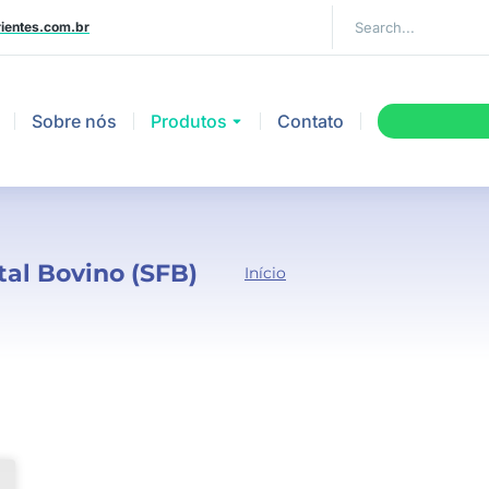
ientes.com.br
Sobre nós
Produtos
Contato
tal Bovino (SFB)
Você
Início
está
aqui: