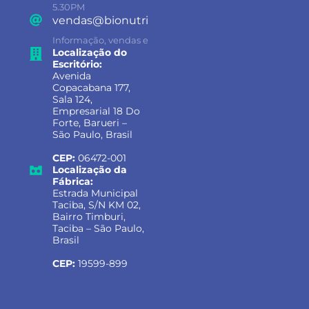
5.30PM
vendas@bionutrientes.com.br
Informação, vendas e suporte
Localização do
Escritório:
Avenida
Copacabana 177,
Sala 124,
Empresarial 18 Do
Forte, Barueri –
São Paulo, Brasil
CEP:
06472-001
Localização da
Fábrica:
Estrada Municipal
Taciba, S/N KM 02,
Bairro Timburi,
Taciba – São Paulo,
Brasil
CEP:
19599-899