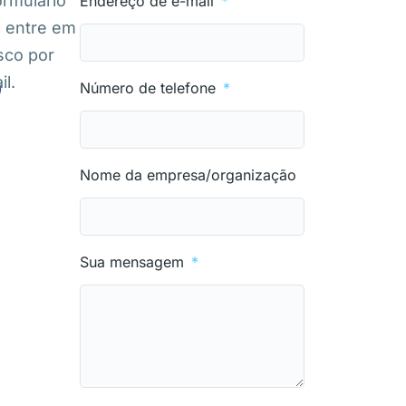
ormulário
Endereço de e-mail
u entre em
sco por
o
il.
Número de telefone
Nome da empresa/organização
Sua mensagem