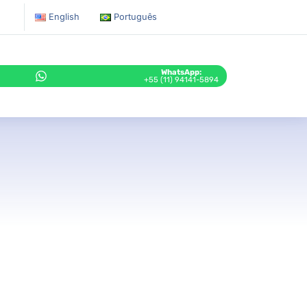
English
Português
WhatsApp:
+55 (11) 94141-5894