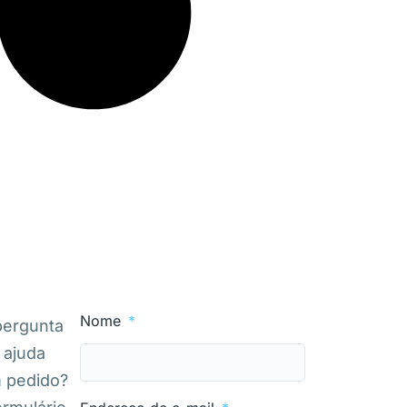
Nome
pergunta
 ajuda
m pedido?