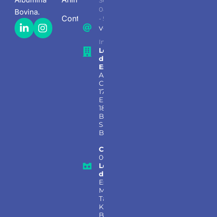
Seg - Sex
08.00 AM
Bovina
.
Contato
- 5.30PM
vendas@bionutrientes.com.b
Informação, vendas e suporte
Localização
do
Escritório:
Avenida
Copacabana
177, Sala 124,
Empresarial
18 Do Forte,
Barueri –
São Paulo,
Brasil
CEP:
06472-
001
Localização
da Fábrica:
Estrada
Municipal
Taciba, S/N
KM 02,
Bairro