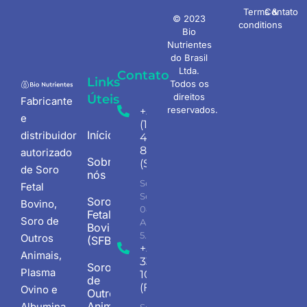
Terms &
Contato
© 2023
conditions
Bio
Nutrientes
do Brasil
Ltda.
Contato
Links
Todos os
direitos
Úteis
Fabricante
reservados.
+55
e
(11)
Início
distribuidor
4198-
8207
autorizado
Sobre
(Sede)
de Soro
nós
Seg -
Fetal
Sex
Soro
Bovino,
08.00
Fetal
Soro de
AM -
Bovino
5.30PM
Outros
(SFB)
+55 (18)
Animais,
3345-
Soro
Plasma
1047
de
(Fábrica)
Ovino e
Outros
Animais
Albumina