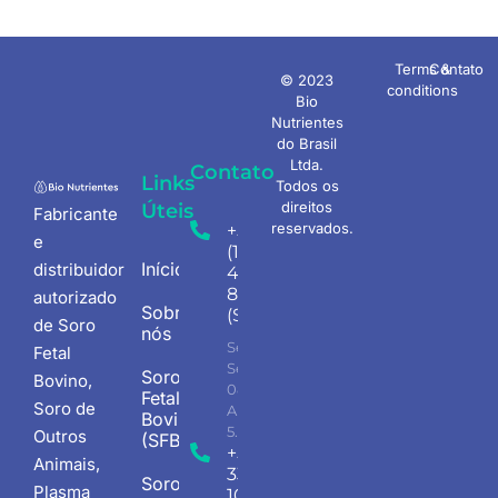
Terms &
Contato
© 2023
conditions
Bio
Nutrientes
do Brasil
Ltda.
Contato
Links
Todos os
direitos
Úteis
Fabricante
reservados.
+55
e
(11)
Início
distribuidor
4198-
8207
autorizado
Sobre
(Sede)
de Soro
nós
Seg -
Fetal
Sex
Soro
Bovino,
08.00
Fetal
Soro de
AM -
Bovino
5.30PM
Outros
(SFB)
+55 (18)
Animais,
3345-
Soro
Plasma
1047