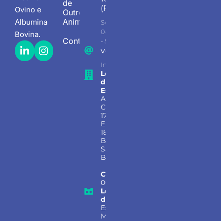
de
(Fábrica)
Ovino e
Outros
Animais
Albumina
Seg - Sex
08.00 AM
Bovina
.
Contato
- 5.30PM
vendas@bionutrientes.com.b
Informação, vendas e suporte
Localização
do
Escritório:
Avenida
Copacabana
177, Sala 124,
Empresarial
18 Do Forte,
Barueri –
São Paulo,
Brasil
CEP:
06472-
001
Localização
da Fábrica:
Estrada
Municipal